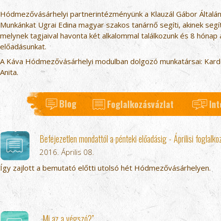
Hódmezővásárhelyi partnerintézményünk a Klauzál Gábor Általáno
Munkánkat Ugrai Edina magyar szakos tanárnő segíti, akinek segít
melynek tagjaival havonta két alkalommal találkozunk és 8 hónap 
előadásunkat.
A Káva Hódmezővásárhelyi modulban dolgozó munkatársai: Kardo
Anita.
Blog
Foglalkozásvázlat
Int
Befejezetlen mondattól a pénteki előadásig - Áprilisi foglalko
2016. Április 08.
Így zajlott a bemutató előtti utolsó hét Hódmezővásárhelyen.
„Mi az a végszó?”