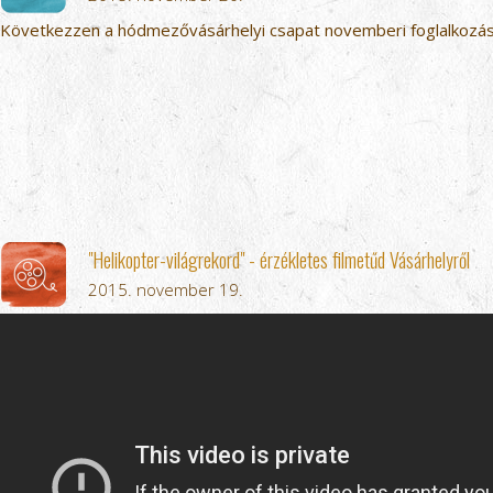
Következzen a hódmezővásárhelyi csapat novemberi foglalkozása
"Helikopter-világrekord" - érzékletes filmetűd Vásárhelyről
2015. november 19.