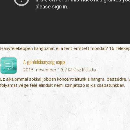
Hányféleképpen hangozhat el a fent említett mondat? 16-félekép
A gördülékenység napja
2015. november 19. / Kárász Klaudia
Ez alkalommal sokkal jobban koncentráltunk a hangra, beszédre, 
folyamat vége felé elindult némi színjátszó is kis csapatunkban.