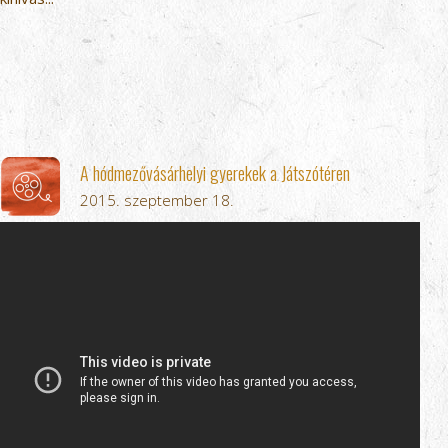
A hódmezővásárhelyi gyerekek a Játszótéren
2015. szeptember 18.