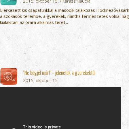
2015. október 15. / Kárász Klaudia
Elérkezett kis csapatunkkal a második találkozás Hódmezővásárh
a szokásos terembe, a gyerekek, mintha természetes volna, na
kialakítani az órára alkalmas teret...
"Ne bőgjél már!" - jelenetek a gyerekektől
2015. október 15.