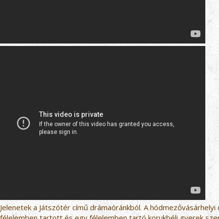
Jelenetek a Játszótér című drámaóránkból. A hódmezővásárhelyi 
félelemben tartott és egy félelemben tartó korukbéli gyerek sz