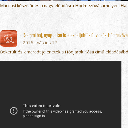
Márciusi készülődés a nagy előadásra Hódmezővásárhelyen. Hajtá
"Semmi baj, nyugodtan lefejezhetjük!" - új videók Hódmezővá
2016. március 17.
Bekerült és kimaradt jelenetek a Hódjárók Kása című előadásából