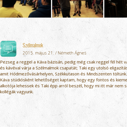
Szélmalmok
2015. május 21. / Németh Ágnes
Pezseg a reggel a Káva bázisán, pedig még csak reggel fél hét va
és kávéval várja a Szélmalmok csapatát; Taki egy utolsó eligazítás
amit Hódmezővásárhelyen, Székkutason és Mindszenten töltünk. 
Káva stúdiósként lehetőséget kaptam, hogy egy fontos és kiemel
alkotója lehessek és Taki épp arról beszél, hogy mi itt már nem 
kollégák vagyunk.