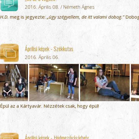
2016. Április 08. / Németh Ágnes
H.D.
meg is jegyezte:
„úgy szégyellem, de itt valami dobog.”
Dobogtu
Áprilisi képek - Székkutas
2016. Április 06.
Épül az a Kártyavár. Nézzétek csak, hogy épül!
Áprilisi képek - Hódmezővásárhely