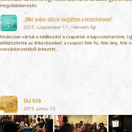
megoldáskeresés.
„Mint amikor először megláttam a kistestvéremet”
2015. szeptember 17. / Németh Ági
Kíváncsian vártuk a találkozást a csapattal. A kapcsolattartónk, Ug
előkészítette az érkezésünket: a csoport fele fiú, fele lány, fele v
vonzáskörzetéből érkezett...
Első fotók
2015. június 10.