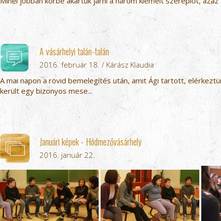
Minél jobban körbe akartuk járni a három kiemelt szereplőt, azaz Lo
A vásárhelyi talán-talán
2016. február 18. / Kárász Klaudia
A mai napon a rövid bemelegítés után, amit Ági tartott, elérkezt
került egy bizonyos mese...
Januári képek - Hódmezővásárhely
2016. január 22.