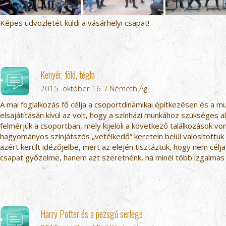
Képes üdvözletét küldi a vásárhelyi csapat!
Kenyér, föld, tégla
2015. október 16. / Németh Ági
A mai foglalkozás fő célja a csoportdinamikai építkezésen és a 
elsajátításán kívül az volt, hogy a színházi munkához szükséges
felmérjük a csoportban, mely kijelöli a következő találkozások von
hagyományos színjátszós „vetélkedő” keretein belül valósítottuk 
azért került idézőjelbe, mert az elején tisztáztuk, hogy nem célj
csapat győzelme, hanem azt szeretnénk, ha minél több izgalmas 
Harry Potter és a pezsgő serlege