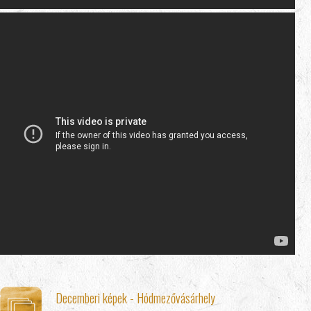
Decemberi képek - Hódmezővásárhely