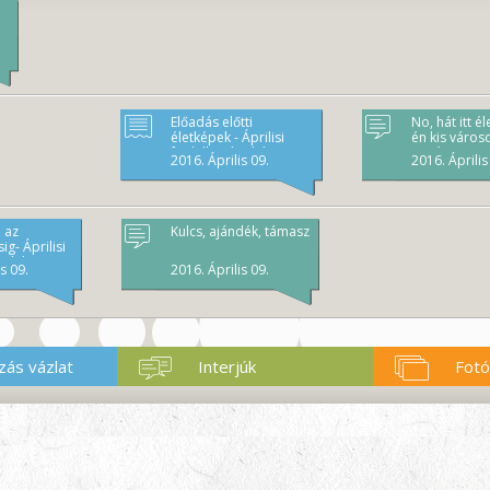
Előadás előtti
No, hát itt él
életképek - Áprilisi
én kis város
foglalkozásvázlat
történt meg 
2016. Április 09.
2016. Április
következő es
 az
Kulcs, ajándék, támasz
ig- Áprilisi
vázlat
s 09.
2016. Április 09.
zás vázlat
Interjúk
Fotó