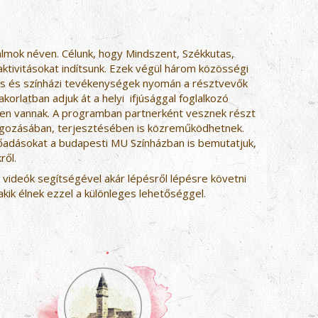
almok néven. Célunk, hogy Mindszent, Székkutas,
tivitásokat indítsunk. Ezek végül három közösségi
ás és színházi tevékenységek nyomán a résztvevők
korlatban adjuk át a helyi ifjúsággal foglalkozó
len vannak. A programban partnerként vesznek részt
ldolgozásában, terjesztésében is közreműködhetnek.
előadásokat a budapesti MU Színházban is bemutatjuk,
kről.
 videók segítségével akár lépésről lépésre követni
kik élnek ezzel a különleges lehetőséggel.