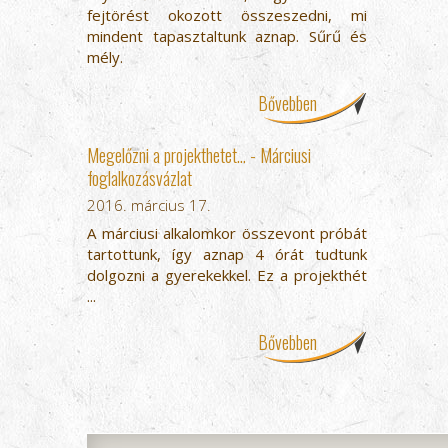
fejtörést okozott összeszedni, mi
mindent tapasztaltunk aznap. Sűrű és
mély.
Bővebben
Megelőzni a projekthetet... - Márciusi
foglalkozásvázlat
2016. március 17.
A márciusi alkalomkor összevont próbát
tartottunk, így aznap 4 órát tudtunk
dolgozni a gyerekekkel. Ez a projekthét
...
Bővebben