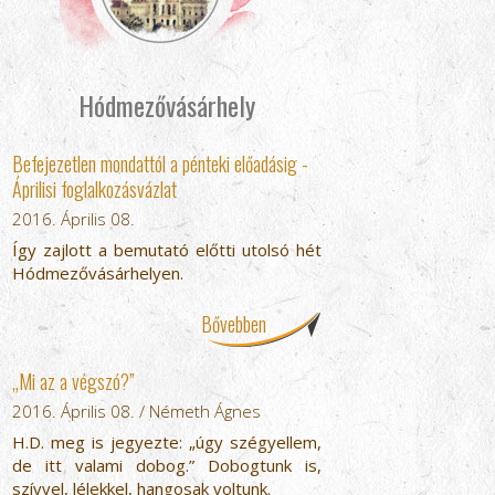
Hódmezővásárhely
Befejezetlen mondattól a pénteki előadásig -
Áprilisi foglalkozásvázlat
2016. Április 08.
Így zajlott a bemutató előtti utolsó hét
Hódmezővásárhelyen.
Bővebben
„Mi az a végszó?”
2016. Április 08. / Németh Ágnes
H.D. meg is jegyezte: „úgy szégyellem,
de itt valami dobog.” Dobogtunk is,
szívvel, lélekkel, hangosak voltunk.