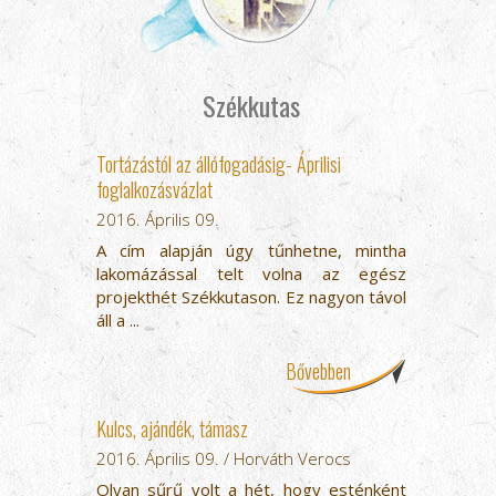
Székkutas
Tortázástól az állófogadásig- Áprilisi
foglalkozásvázlat
2016. Április 09.
A cím alapján úgy tűnhetne, mintha
lakomázással telt volna az egész
projekthét Székkutason. Ez nagyon távol
áll a ...
Bővebben
Kulcs, ajándék, támasz
2016. Április 09. / Horváth Verocs
Olyan sűrű volt a hét, hogy esténként