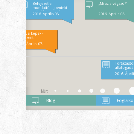
Befejezetlen
„Mi az a végszó?”
mondattól a pénteki
előadásig - Áprilisi
2016. Április 08.
2016. Április 08.
foglalkozásvázlat
Márciusi képek -
Mindszent
2016. Április 07.
Tortázástól
állófogadás
foglalkozás
2016. Áprili
Múlt
Blog
Foglalko