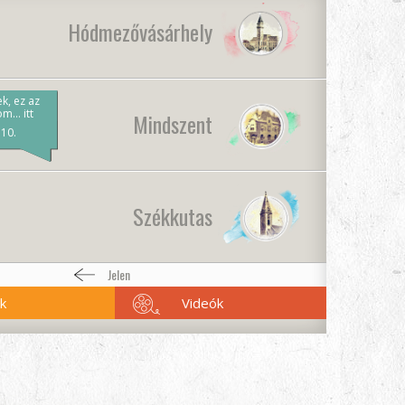
Hódmezővásárhely
ek, ez az
om… itt
Mindszent
a
 10.
et
Székkutas
Jelen
k
Videók