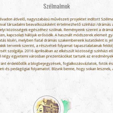
Szélmalmok
évadon átívelő, nagyszabású művészeti projektet indított Szélm
val társadalmi beavatkozásként értelmezhető színházi /drámás ak
 helyi közösségek egészéhez szólnak. Reményeink szerint a drám
kken, kapcsolati hálójuk erősödik. A használt módszerek elemeit gya
ás kíséri, melyben fiatal drámás szakembereink kutatóként is je
, akik terveink szerint, a részvételi folyamat tapasztalatainak fe
ét szolgálja. 2016 áprilisában az elkészült közösségi színházi 
 négy egyetemi városban prezentációkat tartunk az eredménye
iránt érdeklődők a blogbejegyzések, foglalkozásvázlatok, fotók és
eti és pedagógiai folyamatot. Bízunk benne, hogy sokan lesznek, a