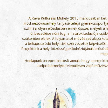
A Káva Kulturális Műhely 2015 márciusában két 
Hódmezővásárhely tanyasi/telepi gyerekcsoportjai
színházi olyan előadásban érnek össze, melyek a
önbecsülése nőni fog, a fiatalok izolációja csö
szakembereknek. A folyamatot művészet alapú kutat
a bekapcsolódó helyi civil szervezetek képviselői
Projektünk a helyi közösségek kohéziójának erősödés
majd
Honlapunk terepet biztosít annak, hogy a projekt 
tudják bármelyik településen zajló művész