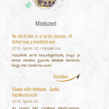
Mindszent
No, hát itt élek, ez az én kis városom… itt
történt meg a következő eset
2016. Április 10. / Kárpáti Liza
Hazafelé arról beszélgettünk, hogy jó
lenne minden gyerek ablakán benézni,
hogy mit csinál ma este.
Bővebben
Előadás előtti életképek - Áprilisi
foglalkozásvázlat
2016. Április 09.
Az utolsó hét izgalmai Mindszenten.